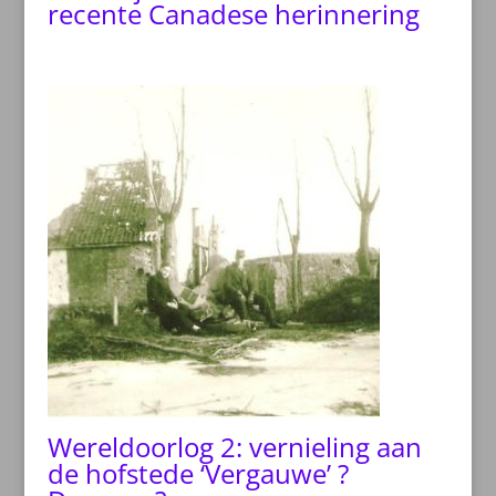
recente Canadese herinnering
Wereldoorlog 2: vernieling aan
de hofstede ‘Vergauwe’ ?