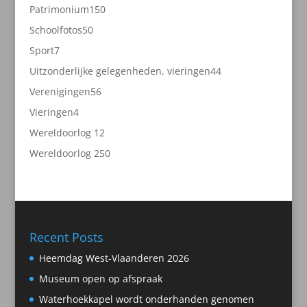
producten
150
Patrimonium
150
producten
50
Schoolfotos
50
producten
7
Sport
7
producten
44
Uitzonderlijke gelegenheden, vieringen
44
producten
56
Verenigingen
56
producten
4
Vieringen
4
producten
2
Wereldoorlog 1
2
producten
50
Wereldoorlog 2
50
producten
Recent Posts
Heemdag West-Vlaanderen 2026
Museum open op afspraak
Waterhoekkapel wordt onderhanden genomen